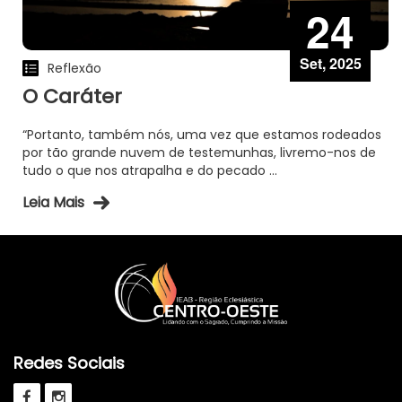
24
Set, 2025
Reflexão
O Caráter
“Portanto, também nós, uma vez que estamos rodeados
por tão grande nuvem de testemunhas, livremo-nos de
tudo o que nos atrapalha e do pecado ...
Leia Mais
Redes Sociais