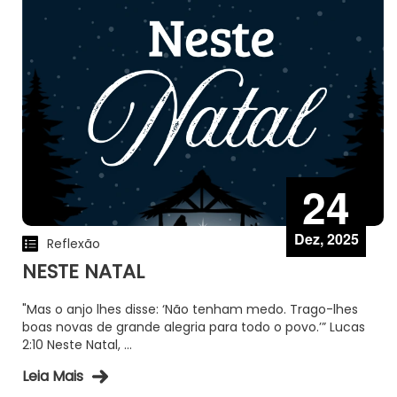
24
Dez, 2025
Reflexão
NESTE NATAL
"Mas o anjo lhes disse: ‘Não tenham medo. Trago-lhes
boas novas de grande alegria para todo o povo.’” Lucas
2:10 Neste Natal, ...
Leia Mais