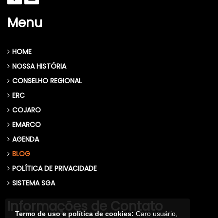
Menu
HOME
NOSSA HISTÓRIA
CONSELHO REGIONAL
ERC
COJARO
EMARCO
AGENDA
BLOG
POLÍTICA DE PRIVACIDADE
SISTEMA SGA
Informações de Contato
Termo de uso e política de cookies:
Caro usuário,